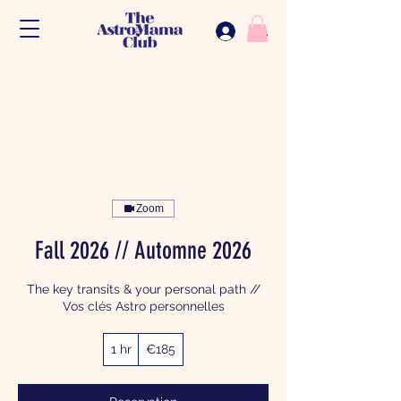
.
Zoom
Fall 2026 // Automne 2026
The key transits & your personal path //
Vos clés Astro personnelles
185
1 hr
1
€185
euros
h