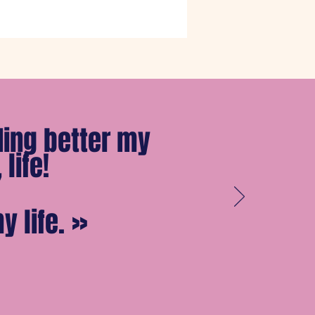
ing better my
life!
 life.
»