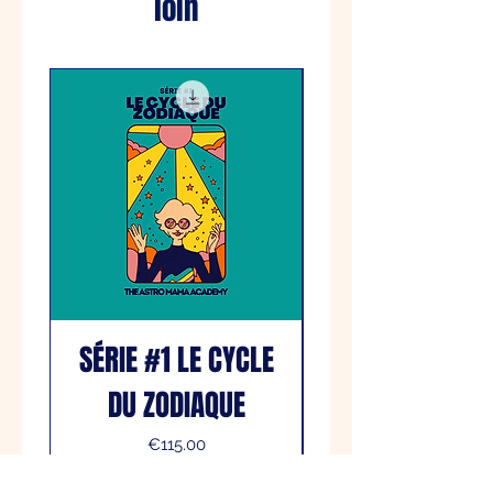
loin
SÉRIE #1 LE CYCLE
DU ZODIAQUE
Price
€115.00