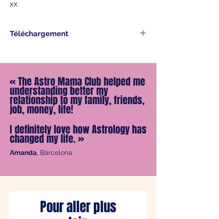
xx
Téléchargement
Le Podcast du mois vous est adressé
dans le mail de confirmation de votre
achat, prêt à être téléchargé.
«
The Astro Mama Club helped me
Belle écoute.
understanding better my
relationship to my family, friends,
job, money, life!
I definitely love how Astrology has
changed my life.
»
Amanda
, Barcelona
Pour aller plus