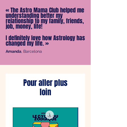
téléchargement du podcast, à écouter
«
The Astro Mama Club helped me
à votre rythme.
understanding better my
relationship to my family, friends,
job, money, life!
I definitely love how Astrology has
changed my life.
»
Amanda
, Barcelona
Pour aller plus
loin