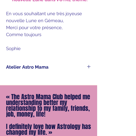
En vous souhaitant une très joyeuse
nouvelle Lune en Gémeau,
Merci pour votre présence,
Comme toujours
Sophie
Atelier Astro Mama
Dès votre commande, vous recevez
avec la confirmation d'achat le lien de
téléchargement du podcast, à écouter
«
The Astro Mama Club helped me
à votre rythme.
understanding better my
Votre note personnelle vous sera
relationship to my family, friends,
livrée sur WhatsApp au plus tard
job, money, life!
mercredi 28 mai.
I definitely love how Astrology has
Merci de me transmettre nos détails
changed my life.
»
de naissance (date, lieu & heure