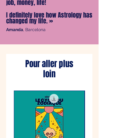
job, money, life!
I definitely love how Astrology has
changed my life.
»
Amanda
, Barcelona
Pour aller plus
loin