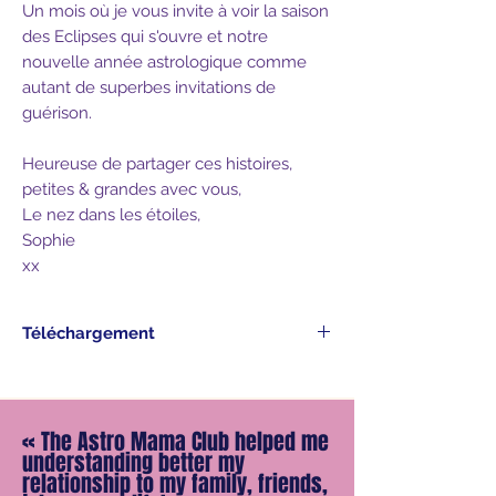
Un mois où je vous invite à voir la saison
des Eclipses qui s'ouvre et notre
nouvelle année astrologique comme
autant de superbes invitations de
guérison.
Heureuse de partager ces histoires,
petites & grandes avec vous,
Le nez dans les étoiles,
Sophie
xx
Téléchargement
Le Podcast du mois vous est adressé
dans le mail de confirmation de votre
achat, prêt à être téléchargé.
«
The Astro Mama Club helped me
Belle écoute.
understanding better my
relationship to my family, friends,