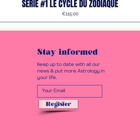
SÉRIE #1 LE CYCLE DU ZODIAQUE
Price
€115.00
Stay informed
Keep up to date with all our
news & put more Astrology in
your life.
Register