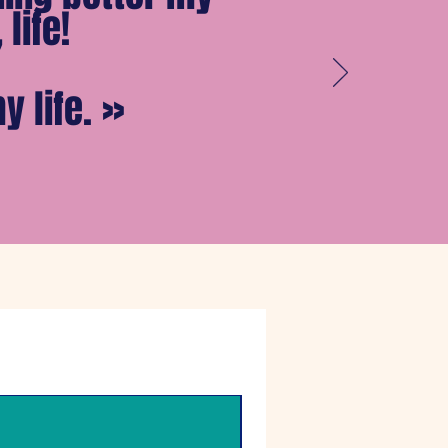
life!
 life.
»