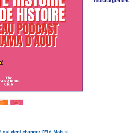
Téléchargement
Le Podcast du moi
mail de confirmati
téléchargé & écou
Belle découverte à
 qui vient changer l'Eté. Mais si.