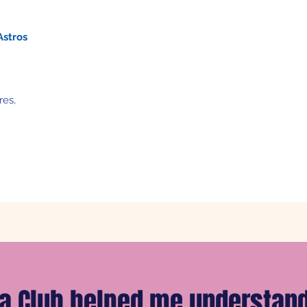
Astros
res,
a Club helped me understand