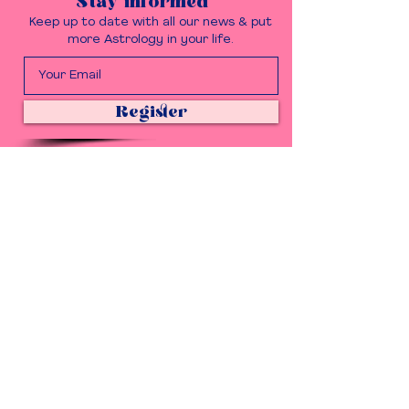
Stay informed
Keep up to date with all our news & put
more Astrology in your life.
Register
Get in touch
Questions, ideas to share?
Please do, we love it.