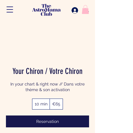
.
Your Chiron / Votre Chiron
In your chart & right now // Dans votre
thème & son activation
65
10 min
1
€65
euros
0
m
i
Reservation
n