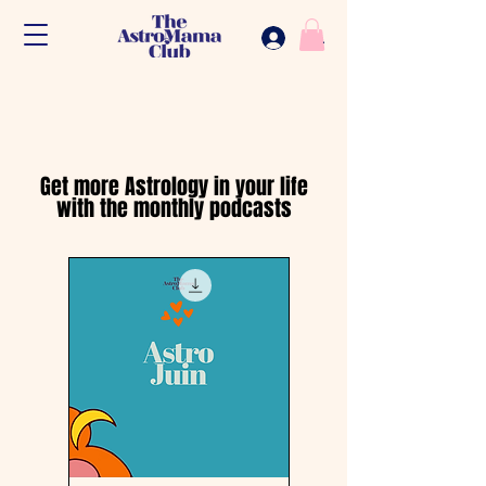
.
Get more Astrology in your life
with the monthly podcasts