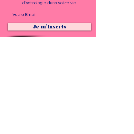
d'astrologie dans votre vie.
Je m'inscris
Entrer en contact
Des questions, des idées ?
On adore ça.