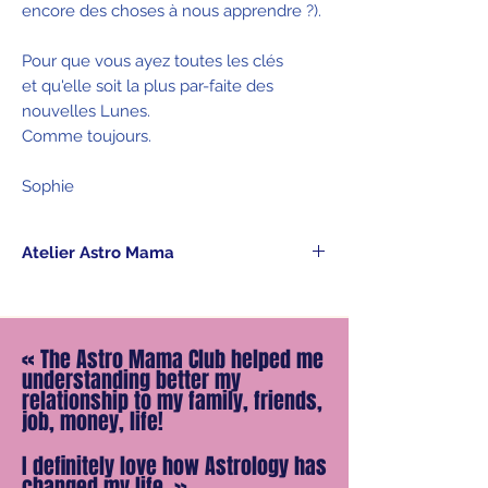
encore des choses à nous apprendre ?).
Pour que vous ayez toutes les clés
et qu'elle soit la plus par-faite des
nouvelles Lunes.
Comme toujours.
Sophie
Atelier Astro Mama
Dès votre commande, vous recevez
avec la confirmation d'achat le lien de
téléchargement du podcast, à écouter
«
The Astro Mama Club helped me
à votre rythme.
understanding better my
Merveilleuse nouvelle Lune à vous.
relationship to my family, friends,
job, money, life!
I definitely love how Astrology has
changed my life.
»