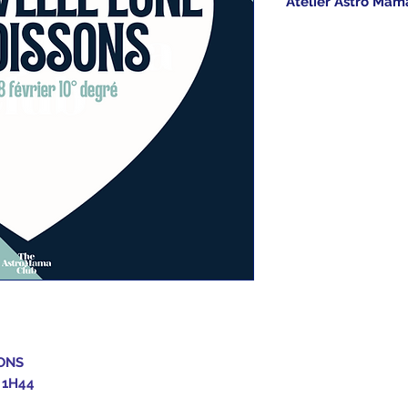
Atelier Astro Mam
Dès votre command
confirmation d'ac
du podcast, à écou
Votre note personn
WhatsApp, au plus 
Merci de me trans
naissance (date, l
ou lors de votre 
Instructions, si je 
Merveilleuse nouve
ONS
 1H44