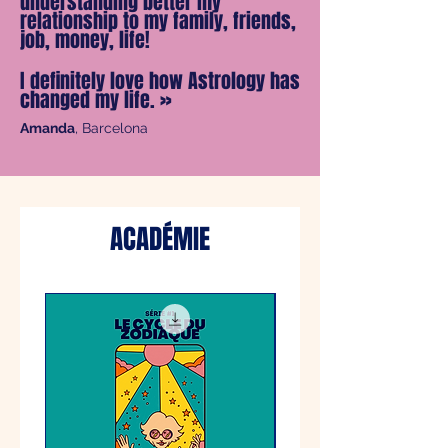
understanding better my
Merveilleuse éclipse à vous.
relationship to my family, friends,
job, money, life!
I definitely love how Astrology has
changed my life.
»
Amanda
, Barcelona
ACADÉMIE