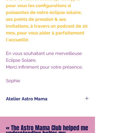
pour vous les configurations si
puissantes de notre éclipse solaire,
ses points de pression & ses
invitations, à travers un podcast de 20
mns, pour vous aider à parfaitement
l'accueillir.
En vous souhaitant une merveilleuse
Eclipse Solaire,
Merci infiniment pour votre présence,
Sophie
Atelier Astro Mama
Dès votre commande, vous recevez
avec la confirmation d'achat le lien de
téléchargement du podcast, à écouter
«
The Astro Mama Club helped me
à votre rythme.