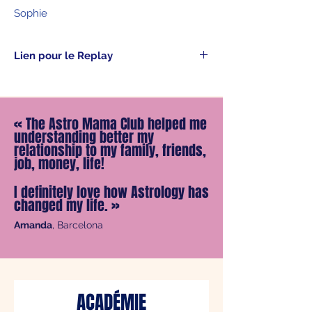
Sophie
Lien pour le Replay
Le lien vers le Replay vous est adressé
dans le PDF à télécharger, dans votre
confirmation de commande dès votre
«
The Astro Mama Club helped me
achat et également par mail.
understanding better my
Belle découverte.
relationship to my family, friends,
job, money, life!
I definitely love how Astrology has
changed my life.
»
Amanda
, Barcelona
ACADÉMIE