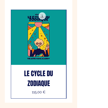
LE CYCLE DU
ZODIAQUE
Prix
115,00 €