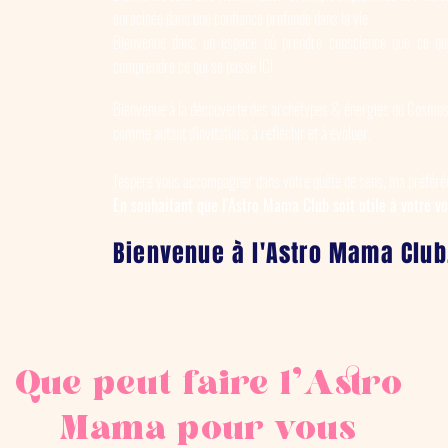
enracinée dans une confiance profonde dans la vie.
Bienvenue dans un espace où
prendre conscience que ce q
comprendre ce qui se passe ICI.
Bienvenue à la découverte des archétypes & énergies du Cosmos
comme autant d'invitations à réfléchir et à évoluer.
J'espère vous accompagner dans votre
quête de sens, ma préférée
En souhaitant que l'Astro Mama Club soit utile à votre v
Bienvenue à l'Astro Mama Club
Que peut faire l'Astro
Mama pour vous