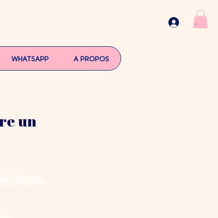
.
WHATSAPP
A PROPOS
tre un
ette direction,
logie,