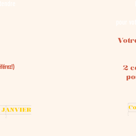
ttendre
pour vo
Votr
férez!)
2 c
po
C
 JANVIER