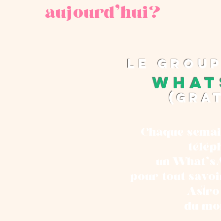
aujourd'hui?
le grou
What
(gra
Chaque semai
télép
un What's
pour tout savoi
Astro
du mo