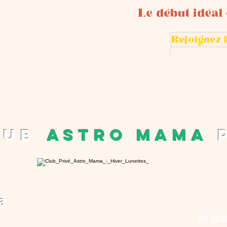
Le début idéal
Rejoignez
lub
ASTRO MAMA
a
Un coac