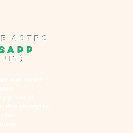
pe astro
sApp
tuit)
ne sur votre
hone
App vocal
r des énergies
 clés
ment