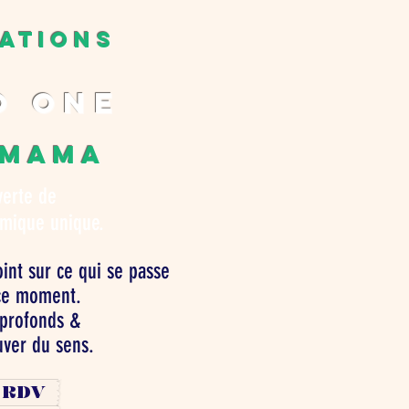
ATIONS
o one
 MAMA
verte de
smique unique.
int sur ce qui se passe
ce moment.
profonds &
uver du sens.
 RDV