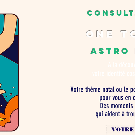
CONSULT
one t
ASTRO
A la décou
votre identité co
Votre thème natal ou le po
pour vous en 
Des moments 
qui aident à tro
VOTRE