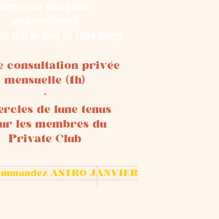
Mama pour vous guider
personnellement
tre tout au long de votre temps
e consultation privée
mensuelle (1h)
+
ercles de lune tenus
ur les membres du
Private Club
ommandez ASTRO JANVIER