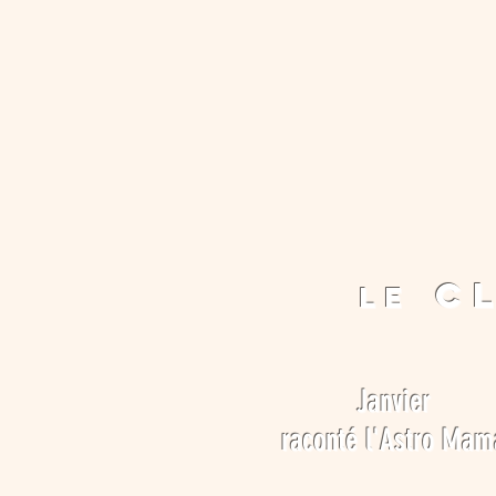
c
le
Janvier
raconté l'Astro Mam