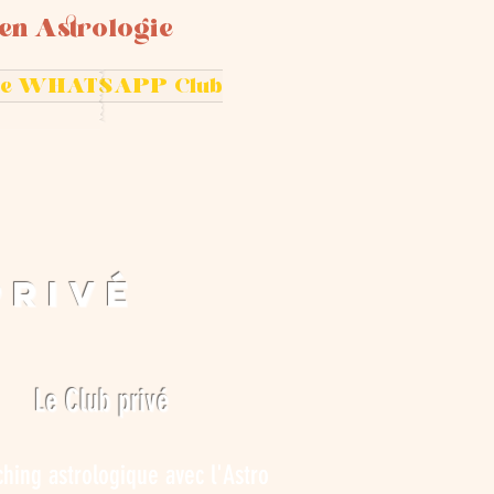
 en Astrologie
 le WHATSAPP Club
privé
Le Club privé
hing astrologique avec l'Astro