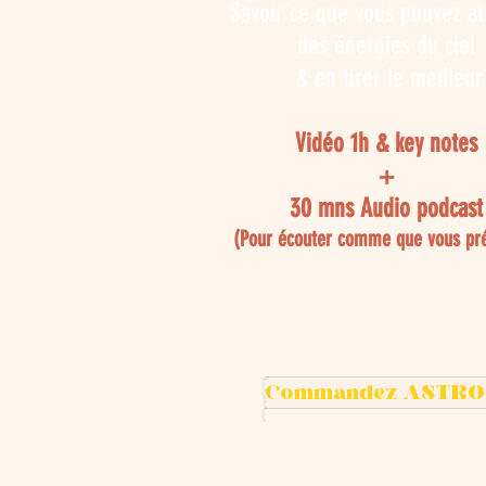
Savoir ce que vous pouvez a
des énergies du ciel
& en tirer le meilleur
Vidéo 1h & key notes
+
30 mns Audio podcast
(Pour écouter comme que vous pré
Commandez ASTRO