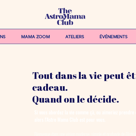
ONS
MAMA ZOOM
ATELIERS
ÉVÉNEMENTS
Tout dans la vie peut ê
cadeau.
Quand on le décide.
Si vous abordez la vie comme çà, ou aimeriez prendre c
alors
l'Astro Mama Club est pour vous.
Bienvenue dans une vision moderne, simple et profonde de l'Astro