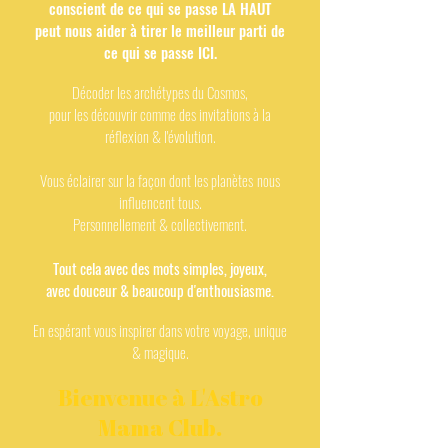
conscient de ce qui se passe LA HAUT
peut nous aider à tirer le meilleur parti de
ce qui se passe ICI.
Décoder les archétypes du Cosmos,
pour les découvrir comme des invitations à la
réflexion & l'évolution.
Vous éclairer sur la
façon dont les planètes
nous
influencent tous.
Personnellement & collectivement.
Tout cela avec des mots simples, joyeux,
avec douceur & beaucoup d'enthousiasme.
En espérant vous inspirer
dans votre voyage, unique
& magique.
Bienvenue à L'Astro
Mama Club.