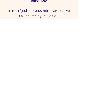
ensemble.
Je me réjouis de vous retrouver, en Live 
OU en Replay (ou les 2 !),
Merci de vos présences & à mardi 20,
Sophie
Stay informed
Keep up to date with all our news & put
more Astrology in your life.
Register